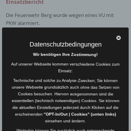
Einsatzbericht
Die Feuerwehr Berg wurde wegen eines VU mit
PKW alarmiert.
Auf Höhe des Verzögerungsstreifen der AS
Datenschutzbedingungen
Berg/Bad Steben in Fahrtrichtung München kam ein
PKW von der Fahrbahn ab, touchierte mehrere
Wir benötigen Ihre Zustimmung!
Richtungspfeile und kam im Seitenstreifen zwischen
Auf unserer Webseite kommen verschiedene Cookies zum
der Anschlussstelle und der Autobahn zum Stehen.
Einsatz:
Technische und solche zu Analyse-Zwecken; Sie können
Durch Einsatzkräfte der Feuerwehr wurde der
unsere Webseite grundsätzlich auch ohne das Setzen von
Verzögerungsstreifen und Abfahrtsbereich von
Cookies besuchen. Hiervon ausgenommen sind die
Erdreich und Trümmerteilen befreit. Mittels Berg
essentiellen (technisch notwendigen) Cookies. Sie können
42/1 mit VSA wurde die AS Berg/Bad Steben für die
die aktuellen Einstellungen jederzeit durch Klicken auf die
Dauer der Bergungs- und Reinigungsarbeiten
erscheinenden
"OPT-In/Out | Cookies" (unten links)
komplett gesperrt.
einsehen und ändern.
Weiterhin können Sie zusätzlich auch entsprechende