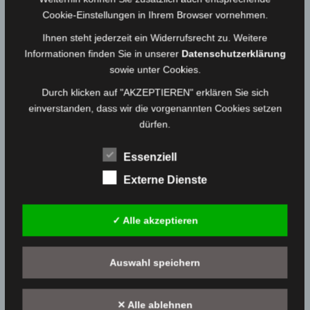
Einsatzfotos:
Cookie-Einstellungen in Ihrem Browser vornehmen.
Ihnen steht jederzeit ein Widerrufsrecht zu. Weitere
Informationen finden Sie in unserer
Datenschutzerklärung
sowie unter Cookies.
Durch klicken auf "AKZEPTIEREN" erklären Sie sich
einverstanden, dass wir die vorgenannten Cookies setzen
dürfen.
Essenziell
Externe Dienste
✓ Alle akzeptieren
ÄHNLICHE ARTIKEL
Einsatz vom 09.02.22 – Brand Wohngebäude
Auswahl speichern
09.02.2022
Medienwart
✕ Alle ablehnen