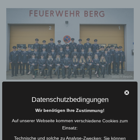
Freiwillige Feuerwehr Berg/Ofr. (Frühjahr 2022)
Datenschutzbedingungen
Die Führung der FF Berg
Wir benötigen Ihre Zustimmung!
2022-2028
Auf unserer Webseite kommen verschiedene Cookies zum
Einsatz:
Technische und solche zu Analyse-Zwecken; Sie können