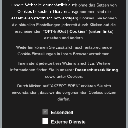
unsere Webseite grundsätzlich auch ohne das Setzen von
Cookies besuchen. Hiervon ausgenommen sind die
essentiellen (technisch notwendigen) Cookies. Sie können
die aktuellen Einstellungen jederzeit durch Klicken auf die
erscheinenden
"OPT-In/Out | Cookies" (unten links)
einsehen und ändern.
Weiterhin können Sie zusätzlich auch entsprechende
Cookie-Einstellungen in Ihrem Browser vornehmen.
Links:
2. Kommandant Gunter Schaller |
Rechts
: Kommandant
Ihnen steht jederzeit ein Widerrufsrecht zu. Weitere
Maximilian Schaller
Informationen finden Sie in unserer
Datenschutzerklärung
sowie unter Cookies.
Durch klicken auf "AKZEPTIEREN" erklären Sie sich
einverstanden, dass wir die vorgenannten Cookies setzen
dürfen.
Essenziell
Externe Dienste