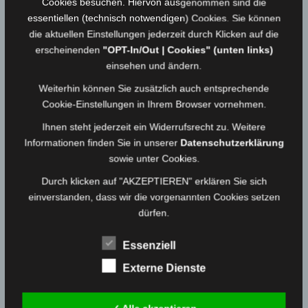
Cookies besuchen. Hiervon ausgenommen sind die
Erste Hilfe
essentiellen (technisch notwendigen) Cookies. Sie können
die aktuellen Einstellungen jederzeit durch Klicken auf die
Natürlich kommt auch die Geselligkeit und das
erscheinenden
"OPT-In/Out | Cookies" (unten links)
Miteinander nicht zu kurz! So werden Zeltlager,
einsehen und ändern.
Ausflüge und Besichtigungen durchgeführt und man
Weiterhin können Sie zusätzlich auch entsprechende
vergleicht sein Können bei Wettbewerben,
Cookie-Einstellungen in Ihrem Browser vornehmen.
Wissenstests sowie Leistungsmärschen oder dem
Ihnen steht jederzeit ein Widerrufsrecht zu. Weitere
Ablegen der Bayerischen Jugendleistungsspange
Informationen finden Sie in unserer
Datenschutzerklärung
oder der Jugendflamme der DJF.
sowie unter Cookies.
Durch klicken auf "AKZEPTIEREN" erklären Sie sich
Hast du Lust bei uns mitzumachen?
einverstanden, dass wir die vorgenannten Cookies setzen
Dann schau bei uns vorbei!
dürfen.
Jugendabend jeden letzten Donnerstag
Essenziell
im Monat um 18 Uhr im Gerätehaus
Externe Dienste
Die Jugendfeuerwehr Berg freut sich auf
DEIN Kommen!