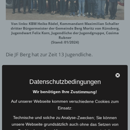
Von links: KBM Heiko Rödel, Kommandant Maximilian Schaller
dritter Bürgermeister der Gemeinde Berg Moritz von Künsberg,
Jugendwart Felix Korn, Jugendliche der Jugendgruppe, Cosima
Rubner
(Stand: 01/2024)
Die JF Berg hat zur Zeit 13 Jugendliche.
Die Ausbildung erfolgt in:
Rechte und Plichte
Datenschutzbedingungen
Unfallverhütungsvorschrifte
Wir benötigen Ihre Zustimmung!
Knoten und Stiche
Auf unserer Webseite kommen verschiedene Cookies zum
Fahrzeug- und Gerätekunde
Einsatz:
Feuerwehrfunk
Technische und solche zu Analyse-Zwecken; Sie können
unsere Webseite grundsätzlich auch ohne das Setzen von
Einfache Technische Hilfeleistung