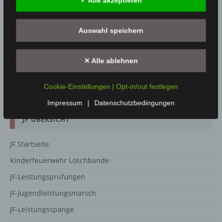
✓ Alle akzeptieren
Auswahl speichern
✕ Alle ablehnen
Cookie-Einstellungen | Opt-in/out festlegen
Quelle: LFV Bayern e.V.
Impressum
|
Datenschutzbedingungen
JF ÜBERSICHT
JF Startseite
Kinderfeuerwehr Löschbande
JF-Leistungsprüfungen
JF-Jugendleistungsmarsch
JF-Leistungsspange