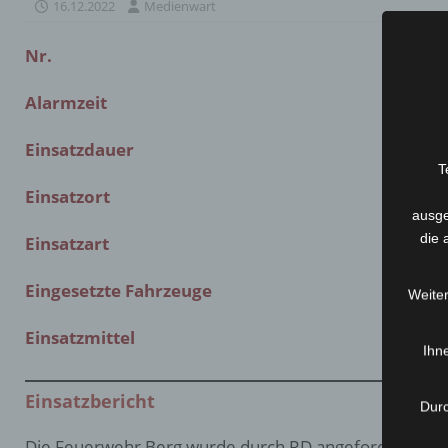
16.12.2022
Medienwart
Nr.
Alarmzeit
Einsatzdauer
T
Einsatzort
ausge
die 
Einsatzart
Eingesetzte Fahrzeuge
Weiter
Einsatzmittel
Ihne
Einsatzbericht
Durc
Die Feuerwehr Berg wurde durch RD angefordert. Anfor