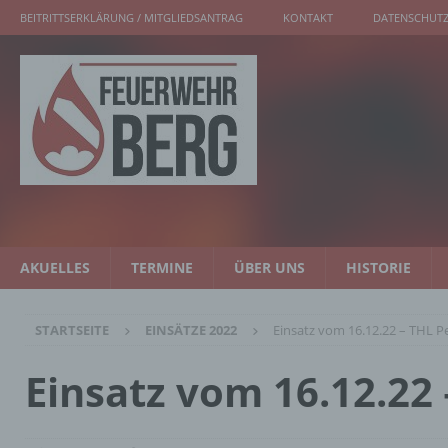
BEITRITTSERKLÄRUNG / MITGLIEDSANTRAG
KONTAKT
DATENSCHUTZ
AKUELLES
TERMINE
ÜBER UNS
HISTORIE
STARTSEITE
EINSÄTZE 2022
Einsatz vom 16.12.22 – THL 
Einsatz vom 16.12.22