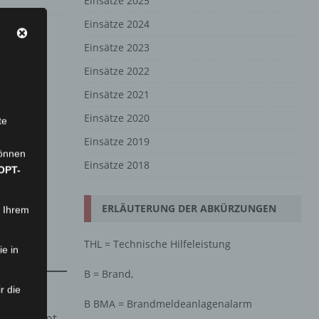
Einsätze 2025
Einsätze 2024
Einsätze 2023
Einsätze 2022
Einsätze 2021
Einsätze 2020
te
Einsätze 2019
können
Einsätze 2018
OPT-
ERLÄUTERUNG DER ABKÜRZUNGEN
n Ihrem
THL = Technische Hilfeleistung
ie in
B = Brand,
r die
B BMA = Brandmeldeanlagenalarm
e gerettet.