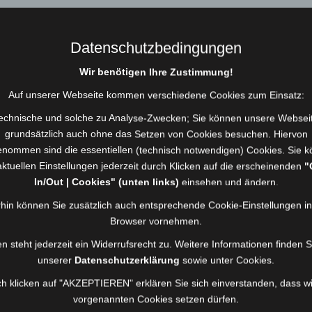
54
Datenschutzbedingungen
11.18 Uhr
Wir benötigen Ihre Zustimmung!
Auf unserer Webseite kommen verschiedene Cookies zum Einsatz:
0,38 Std.
echnische und solche zu Analyse-Zwecken; Sie können unsere Websei
grundsätzlich auch ohne das Setzen von Cookies besuchen. Hiervon
Südstr., Berg
nommen sind die essentiellen (technisch notwendigen) Cookies. Sie 
aktuellen Einstellungen jederzeit durch Klicken auf die erscheinenden
"
THL Tragehilfe | Tragehilfe
In/Out | Cookies" (unten links)
einsehen und ändern.
MTW
hin können Sie zusätzlich auch entsprechende Cookie-Einstellungen i
Browser vornehmen.
Kommuniukationsmittel
n steht jederzeit ein Widerrufsrecht zu. Weitere Informationen finden S
unserer
Datenschutzerklärung
sowie unter Cookies.
h klicken auf "AKZEPTIEREN" erklären Sie sich einverstanden, dass wi
vorgenannten Cookies setzen dürfen.
derung zur Tragehilfe. Person aus Keller mittels RD-Trag