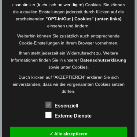
essentiellen (technisch notwendigen) Cookies. Sie können
18.01.2018
Medienwart
die aktuellen Einstellungen jederzeit durch Klicken auf die
erscheinenden
"OPT-In/Out | Cookies" (unten links)
einsehen und ändern.
Grundlehrgang Gefahrgut 2018 in Berg
Weiterhin können Sie zusätzlich auch entsprechende
17.01.2018
Medienwart
Cookie-Einstellungen in Ihrem Browser vornehmen.
Ihnen steht jederzeit ein Widerrufsrecht zu. Weitere
Einsatz vom 11.01.18 – ABC-Einsatz Brand
Informationen finden Sie in unserer
Datenschutzerklärung
Biogasanlage
sowie unter Cookies.
11.01.2018
Medienwart
Durch klicken auf "AKZEPTIEREN" erklären Sie sich
einverstanden, dass wir die vorgenannten Cookies setzen
dürfen.
Einsatz vom 10.01.18 – VU mit PKWs
10.01.2018
Medienwart
Essenziell
Externe Dienste
Einsatz vom 08.01.18 – Brand (Fehlalarm)
08.01.2018
Medienwart
✓ Alle akzeptieren