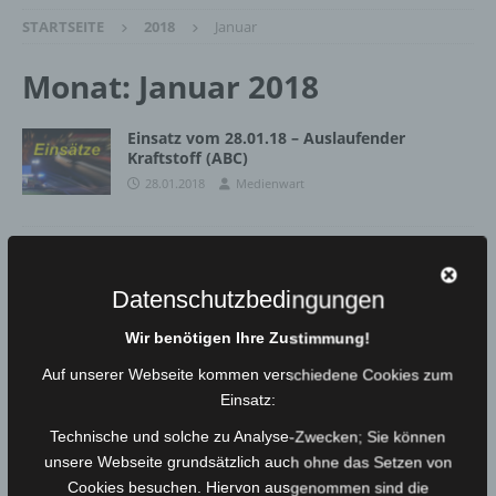
STARTSEITE
2018
Januar
Monat:
Januar 2018
Einsatz vom 28.01.18 – Auslaufender
Kraftstoff (ABC)
28.01.2018
Medienwart
JHV der Jugendgruppe 2018
26.01.2018
Medienwart
Datenschutzbedingungen
Wir benötigen Ihre Zustimmung!
Einsatz vom 18.01.18 – Sicherheitswache
Auf unserer Webseite kommen verschiedene Cookies zum
wegen Sturm
Einsatz:
18.01.2018
Medienwart
Technische und solche zu Analyse-Zwecken; Sie können
unsere Webseite grundsätzlich auch ohne das Setzen von
Cookies besuchen. Hiervon ausgenommen sind die
Einsatz vom 18.01.18 – Ast drohte zu fallen