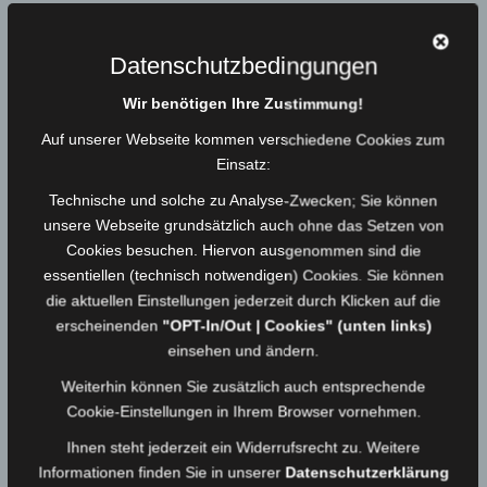
STARTSEITE
2021
November
Datenschutzbedingungen
Monat:
November 2021
Wir benötigen Ihre Zustimmung!
Einsatz vom 29.11.21 – THL Amtshilfe
Auf unserer Webseite kommen verschiedene Cookies zum
29.11.2021
Medienwart
Einsatz:
Technische und solche zu Analyse-Zwecken; Sie können
unsere Webseite grundsätzlich auch ohne das Setzen von
Einsatz vom 29.11.21 – VU mit PKW (A9)
Cookies besuchen. Hiervon ausgenommen sind die
29.11.2021
Medienwart
essentiellen (technisch notwendigen) Cookies. Sie können
die aktuellen Einstellungen jederzeit durch Klicken auf die
erscheinenden
"OPT-In/Out | Cookies" (unten links)
einsehen und ändern.
Einsatz vom 29.11.21 – THL nicht notwendig
29.11.2021
Medienwart
Weiterhin können Sie zusätzlich auch entsprechende
Cookie-Einstellungen in Ihrem Browser vornehmen.
Ihnen steht jederzeit ein Widerrufsrecht zu. Weitere
Einsatz vom 29.11.21 – VU mit PKW
Informationen finden Sie in unserer
Datenschutzerklärung