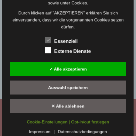
29.11.2021
Medienwart
sowie unter Cookies.
Durch klicken auf "AKZEPTIEREN" erklären Sie sich
einverstanden, dass wir die vorgenannten Cookies setzen
Basismodul der Modularen Truppausbildung
dürfen.
abgeschlossen
13.11.2021
Medienwart
Essenziell
Externe Dienste
SIDEBAR 2
✓ Alle akzeptieren
Bitte navigiere zu
Design → Widgets
in deinem WordPress
Dashboard und platziere Widgets in den
Sidebar 2
Widgetbereich.
Auswahl speichern
✕ Alle ablehnen
WIR BEI FACEBOOK
Cookie-Einstellungen | Opt-in/out festlegen
Impressum
|
Datenschutzbedingungen