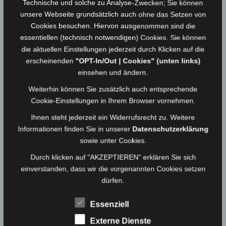
Einsatzbericht
Technische und solche zu Analyse-Zwecken; Sie können
unsere Webseite grundsätzlich auch ohne das Setzen von
Die Feuerwehr Berg wurde zu einer ausgelösten
Cookies besuchen. Hiervon ausgenommen sind die
essentiellen (technisch notwendigen) Cookies. Sie können
BMA alarmiert.
die aktuellen Einstellungen jederzeit durch Klicken auf die
erscheinenden
"OPT-In/Out | Cookies" (unten links)
Nach Erkundung stellte sich heraus, dass die BMA
einsehen und ändern.
durch Bauarbeiten und Staubentwicklung ausgelöst
wurde.
Weiterhin können Sie zusätzlich auch entsprechende
Cookie-Einstellungen in Ihrem Browser vornehmen.
ÄHNLICHE ARTIKEL
Ihnen steht jederzeit ein Widerrufsrecht zu. Weitere
Informationen finden Sie in unserer
Datenschutzerklärung
Einsatz vom 03.09.20 – Rauchentwicklung
sowie unter Cookies.
03.09.2020
Medienwart
Durch klicken auf "AKZEPTIEREN" erklären Sie sich
einverstanden, dass wir die vorgenannten Cookies setzen
dürfen.
Einsatz vom 14.11.25 – Absicherung
Laternenumzug
Essenziell
14.11.2025
Medienwart
Externe Dienste