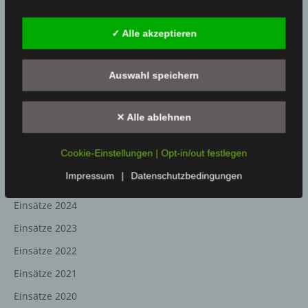
Einsatz vom 30.08.20 – VU mit PKW
✓ Alle akzeptieren
30.08.2020
Medienwart
Auswahl speichern
EINSATZARCHIVE
✕ Alle ablehnen
Einsätze
Cookie-Einstellungen | Opt-in/out festlegen
Einsätze 2026
Impressum
|
Datenschutzbedingungen
Einsätze 2025
Einsätze 2024
Einsätze 2023
Einsätze 2022
Einsätze 2021
Einsätze 2020