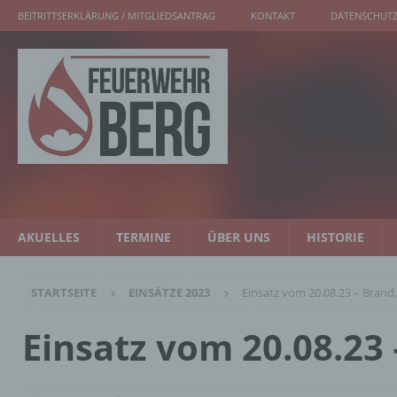
BEITRITTSERKLÄRUNG / MITGLIEDSANTRAG
KONTAKT
DATENSCHUTZ
AKUELLES
TERMINE
ÜBER UNS
HISTORIE
STARTSEITE
EINSÄTZE 2023
Einsatz vom 20.08.23 – Bran
Einsatz vom 20.08.23