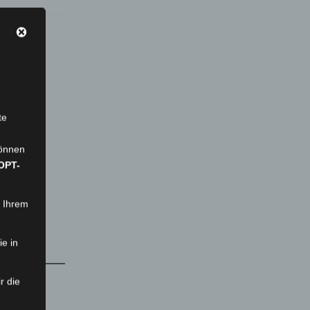
te
können
OPT-
n Ihrem
ie in
r die