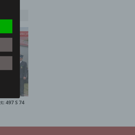
t: 497 S 74