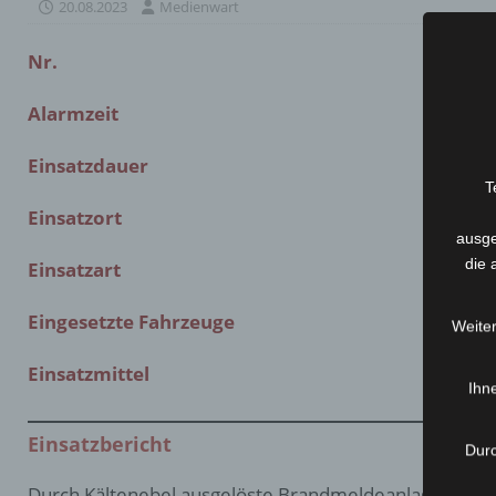
20.08.2023
Medienwart
Nr.
Alarmzeit
Einsatzdauer
T
Einsatzort
ausge
die 
Einsatzart
Eingesetzte Fahrzeuge
Weiter
Einsatzmittel
Ihne
Einsatzbericht
Durc
Durch Kältenebel ausgelöste Brandmeldeanlage im Br