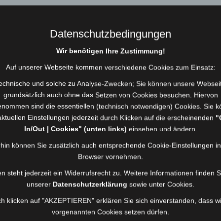
40
Datenschutzbedingungen
19.40 Uhr
Wir benötigen Ihre Zustimmung!
Auf unserer Webseite kommen verschiedene Cookies zum Einsatz:
0,52 Std.
echnische und solche zu Analyse-Zwecken; Sie können unsere Websei
grundsätzlich auch ohne das Setzen von Cookies besuchen. Hiervon
Brückenrasthaus, Rudolphstein
nommen sind die essentiellen (technisch notwendigen) Cookies. Sie 
aktuellen Einstellungen jederzeit durch Klicken auf die erscheinenden
"
B BMA | Brandmeldeanlage
In/Out | Cookies" (unten links)
einsehen und ändern.
HLF 20, MTW
hin können Sie zusätzlich auch entsprechende Cookie-Einstellungen i
Browser vornehmen.
Gerät zur Verkehrslenkung
n steht jederzeit ein Widerrufsrecht zu. Weitere Informationen finden S
unserer
Datenschutzerklärung
sowie unter Cookies.
h klicken auf "AKZEPTIEREN" erklären Sie sich einverstanden, dass wi
vorgenannten Cookies setzen dürfen.
ückrasthaus Rudolphstein.