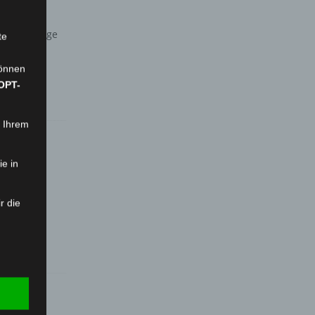
rzehntelange
te
können
OPT-
n Ihrem
ie in
r die