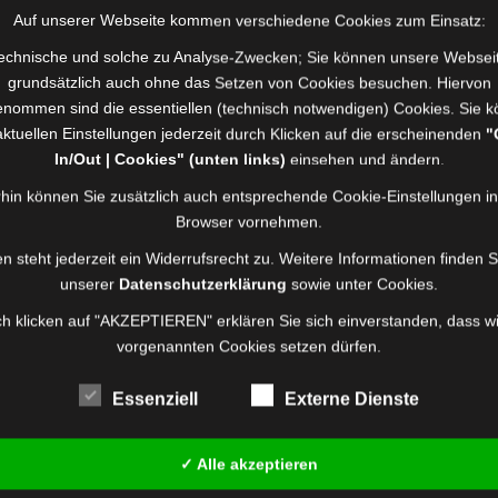
rt
Auf unserer Webseite kommen verschiedene Cookies zum Einsatz:
ienstleistenden sowie Mitgliedern des Feuerwehrvereins für jah
echnische und solche zu Analyse-Zwecken; Sie können unsere Websei
rstützung der Wehr.
[ Mehr >> ]
grundsätzlich auch ohne das Setzen von Cookies besuchen. Hiervon
nommen sind die essentiellen (technisch notwendigen) Cookies. Sie 
aktuellen Einstellungen jederzeit durch Klicken auf die erscheinenden
"
In/Out | Cookies" (unten links)
einsehen und ändern.
hin können Sie zusätzlich auch entsprechende Cookie-Einstellungen i
rungen – Aktive Wehr
Browser vornehmen.
n steht jederzeit ein Widerrufsrecht zu. Weitere Informationen finden S
rt
unserer
Datenschutzerklärung
sowie unter Cookies.
 10 Jahre aktiven Feuerwehrdienst
[ Mehr >> ]
h klicken auf "AKZEPTIEREN" erklären Sie sich einverstanden, dass wi
vorgenannten Cookies setzen dürfen.
Essenziell
Externe Dienste
rungen Mitglieder im Feuerwehrverein
✓ Alle akzeptieren