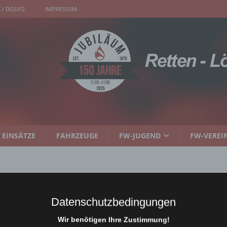
 / DGSVO
IMPRESSUM
EINSÄTZE
FAHRZEUGE
FW-JUGEND
FW-VEREI
Datenschutzbedingungen
uppenbilder Aktive Wehr und Feuerweh
Wir benötigen Ihre Zustimmung!