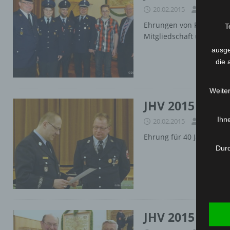
20.02.2015
Medienwa
Ehrungen von Feuerwehrd
T
Mitgliedschaft und Unte
ausge
die 
Weiter
JHV 2015 – Eh
Ihne
20.02.2015
Medienwa
Ehrung für 40 Jahre und
Durc
JHV 2015 – Eh