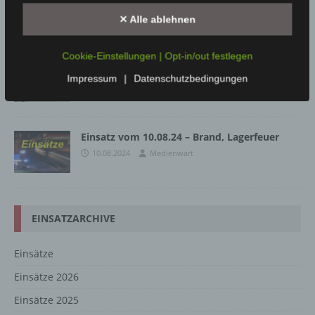
30.08.2020
Medienwart
✕ Alle ablehnen
Cookie-Einstellungen | Opt-in/out festlegen
Einsatz vom 24.08.20 – Brand LKW
Impressum
|
Datenschutzbedingungen
24.08.2020
Medienwart
Einsatz vom 10.08.24 – Brand, Lagerfeuer
10.08.2024
Medienwart
EINSATZARCHIVE
Einsätze
Einsätze 2026
Einsätze 2025