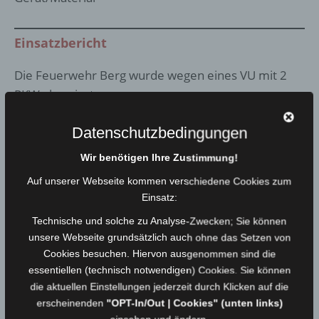
Einsatzbericht
Die Feuerwehr Berg wurde wegen eines VU mit 2
PKW alarmiert.
Die Unfallbeteiligten wurden durch
Datenschutzbedingungen
Feuerwehrsanitäter bis zum Eintreffen des RD
Wir benötigen Ihre Zustimmung!
betreut, Brandschutz sichergestellt. Auslaufende
Auf unserer Webseite kommen verschiedene Cookies zum
Betriebsstoffe durch FF Rudolphstein gebunden.
Einsatz:
HO11 für Unfallaufnahme komplett gesperrt, später
Technische und solche zu Analyse-Zwecken; Sie können
wurde der Verkehr wechselseitig an der Unfallstelle
unsere Webseite grundsätzlich auch ohne das Setzen von
Cookies besuchen. Hiervon ausgenommen sind die
vorbei geleitet.
essentiellen (technisch notwendigen) Cookies. Sie können
die aktuellen Einstellungen jederzeit durch Klicken auf die
Einsatzfotos:
erscheinenden
"OPT-In/Out | Cookies" (unten links)