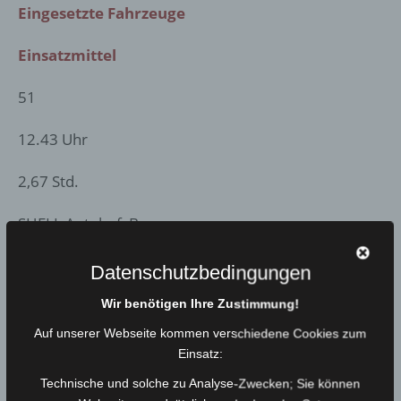
Eingesetzte Fahrzeuge
Einsatzmittel
51
12.43 Uhr
2,67 Std.
SHELL Autohof, Berg
B1 | Kleinbrand
Datenschutzbedingungen
Wir benötigen Ihre Zustimmung!
HLF 20, MTW
Auf unserer Webseite kommen verschiedene Cookies zum
Feuerlöschwasserbehälter 1000 ltr.,
Einsatz:
Sonderlöschmittel, C/D-Rohre, WBK,
Technische und solche zu Analyse-Zwecken; Sie können
Kommunikationsgeräte, sonstiges Gerät/Material