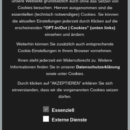
unsere Webseite grundsätzlich auch ohne das Setzen von
Cookies besuchen. Hiervon ausgenommen sind die
essentiellen (technisch notwendigen) Cookies. Sie können
Einsatzbericht
die aktuellen Einstellungen jederzeit durch Klicken auf die
erscheinenden
"OPT-In/Out | Cookies" (unten links)
Erneute Nachlöscharbeiten an Einsatzstelle von
einsehen und ändern.
Einsatz Nr. 49
.
Weiterhin können Sie zusätzlich auch entsprechende
Cookie-Einstellungen in Ihrem Browser vornehmen.
An mehreren Stellen wurde eine erneute
Brandausbreitung festgestellt. Mittels
Ihnen steht jederzeit ein Widerrufsrecht zu. Weitere
Handwerkzeug und Radlager wurde der Abfall
Informationen finden Sie in unserer
Datenschutzerklärung
sowie unter Cookies.
auseinander gezogen und unter der Zugabe von
Schaummittel abgelöscht. Anschließend wurde der
Durch klicken auf "AKZEPTIEREN" erklären Sie sich
einverstanden, dass wir die vorgenannten Cookies setzen
Müll in Abrollmulden verladen und alle Mulden mit
dürfen.
einer Schicht Mittelschaum versehen. Nach
Rücksprache mit der Entsorgungsfirma, erfolgt eine
Essenziell
weitere Brandnachschau am nächsten Vormittag.
Externe Dienste