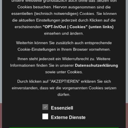
unsere Webseite grundsätzlich auch ohne das Setzen von
STARTSEITE
Gaffen
Cookies besuchen. Hiervon ausgenommen sind die
essentiellen (technisch notwendigen) Cookies. Sie können
Gaffen
die aktuellen Einstellungen jederzeit durch Klicken auf die
erscheinenden
"OPT-In/Out | Cookies" (unten links)
einsehen und ändern.
Mobile Sichtschutzwand übergeben
17.06.2020
Medienwart
Weiterhin können Sie zusätzlich auch entsprechende
Cookie-Einstellungen in Ihrem Browser vornehmen.
Ihnen steht jederzeit ein Widerrufsrecht zu. Weitere
SIDEBAR 2
Informationen finden Sie in unserer
Datenschutzerklärung
sowie unter Cookies.
Bitte navigiere zu
Design → Widgets
in deinem WordPress
Durch klicken auf "AKZEPTIEREN" erklären Sie sich
Dashboard und platziere Widgets in den
Sidebar 2
einverstanden, dass wir die vorgenannten Cookies setzen
Widgetbereich.
dürfen.
Essenziell
WIR BEI FACEBOOK
Externe Dienste