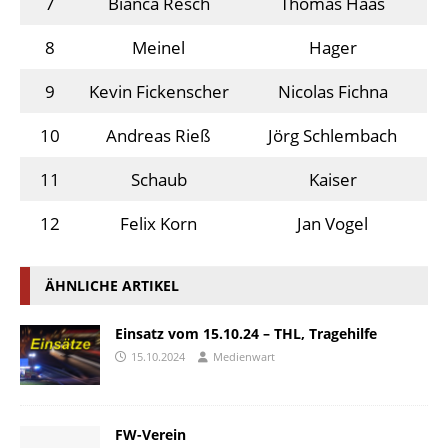
7
Bianca Resch
Thomas Haas
8
Meinel
Hager
9
Kevin Fickenscher
Nicolas Fichna
10
Andreas Rieß
Jörg Schlembach
11
Schaub
Kaiser
12
Felix Korn
Jan Vogel
ÄHNLICHE ARTIKEL
Einsatz vom 15.10.24 – THL, Tragehilfe
15.10.2024
Medienwart
FW-Verein