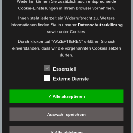
13.06.2025
Medienwart
Weiterhin können Sie zusätzlich auch entsprechende
Cookie-Einstellungen in Ihrem Browser vornehmen.
Ihnen steht jederzeit ein Widerrufsrecht zu. Weitere
Einsatz vom 23.12.24 – THL – VU mit PKW
Informationen finden Sie in unserer
Datenschutzerklärung
23.12.2024
Medienwart
sowie unter Cookies.
Durch klicken auf "AKZEPTIEREN" erklären Sie sich
einverstanden, dass wir die vorgenannten Cookies setzen
Einsatz vom 27.10.23 – THL, VU LKW mit PKW
dürfen.
27.10.2023
Medienwart
Essenziell
Externe Dienste
Einsatz vom 15.12.22 – VU PKW mit LKW
15.12.2022
Medienwart
✓ Alle akzeptieren
SIDEBAR 2
Auswahl speichern
Bitte navigiere zu
Design → Widgets
in deinem WordPress
Dashboard und platziere Widgets in den
Sidebar 2
✕ Alle ablehnen