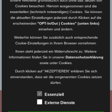
unsere Webseite grundsätzlich auch ohne das Setzen von
STARTSEITE
Verdienste
Cookies besuchen. Hiervon ausgenommen sind die
essentiellen (technisch notwendigen) Cookies. Sie können
Verdienste
die aktuellen Einstellungen jederzeit durch Klicken auf die
erscheinenden
"OPT-In/Out | Cookies" (unten links)
einsehen und ändern.
Feuerwehr Berg ehrt Maximilian Schaller
18.09.2021
Medienwart
Weiterhin können Sie zusätzlich auch entsprechende
Cookie-Einstellungen in Ihrem Browser vornehmen.
Ihnen steht jederzeit ein Widerrufsrecht zu. Weitere
SIDEBAR 2
Informationen finden Sie in unserer
Datenschutzerklärung
sowie unter Cookies.
Bitte navigiere zu
Design → Widgets
in deinem WordPress
Durch klicken auf "AKZEPTIEREN" erklären Sie sich
Dashboard und platziere Widgets in den
Sidebar 2
einverstanden, dass wir die vorgenannten Cookies setzen
Widgetbereich.
dürfen.
Essenziell
WIR BEI FACEBOOK
Externe Dienste