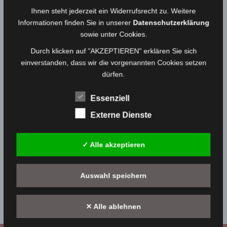
07.09.2018
Medienwart
Ihnen steht jederzeit ein Widerrufsrecht zu. Weitere
Informationen finden Sie in unserer
Datenschutzerklärung
sowie unter Cookies.
Einsatz vom 06.09.18 – Person
Durch klicken auf "AKZEPTIEREN" erklären Sie sich
eingeschlossen
einverstanden, dass wir die vorgenannten Cookies setzen
06.09.2018
Medienwart
dürfen.
Essenziell
Einsatz vom 19.08.18 – THL, Keine Angaben
möglich
Externe Dienste
02.09.2018
Medienwart
✓ Alle akzeptieren
SIDEBAR 2
Bitte navigiere zu
Design → Widgets
in deinem WordPress
Auswahl speichern
Dashboard und platziere Widgets in den
Sidebar 2
Widgetbereich.
✕ Alle ablehnen