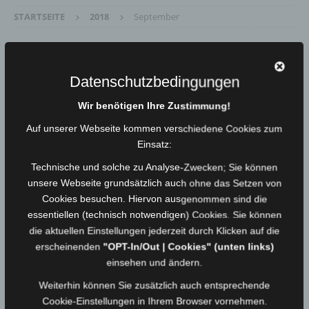
STARTSEITE
2018
September
Monat:
September 2018
Datenschutzbedingungen
Berufsfeuerwehrtag 2018
30.09.2018
Medienwart
Wir benötigen Ihre Zustimmung!
Auf unserer Webseite kommen verschiedene Cookies zum
Einsatz:
Einsatz vom 26.09.18 – Brand
Industriegebäude – Fehlalarm
Technische und solche zu Analyse-Zwecken; Sie können
unsere Webseite grundsätzlich auch ohne das Setzen von
26.09.2018
Medienwart
Cookies besuchen. Hiervon ausgenommen sind die
essentiellen (technisch notwendigen) Cookies. Sie können
Einsatz vom 23.09.18 – Sturmschaden THL
die aktuellen Einstellungen jederzeit durch Klicken auf die
erscheinenden
"OPT-In/Out | Cookies" (unten links)
23.09.2018
Medienwart
einsehen und ändern.
Weiterhin können Sie zusätzlich auch entsprechende
Einsatz vom 07.09.18 – VU mit LKW
Cookie-Einstellungen in Ihrem Browser vornehmen.