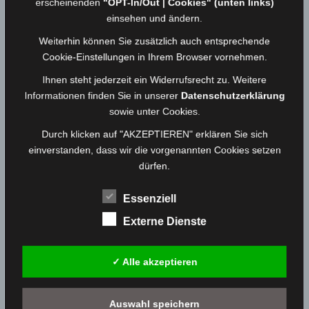
erscheinenden
"OPT-In/Out | Cookies" (unten links)
19.08.2020
Medienwart
einsehen und ändern.
Weiterhin können Sie zusätzlich auch entsprechende
Cookie-Einstellungen in Ihrem Browser vornehmen.
Einsatz vom 16.08.20 – VU mit PKW
16.08.2020
Medienwart
Ihnen steht jederzeit ein Widerrufsrecht zu. Weitere
Informationen finden Sie in unserer
Datenschutzerklärung
sowie unter Cookies.
Einsatz vom 14.08.20 – VU mit PKW
Durch klicken auf "AKZEPTIEREN" erklären Sie sich
14.08.2020
Medienwart
einverstanden, dass wir die vorgenannten Cookies setzen
dürfen.
Essenziell
Einsatz vom 13.08.20 – VU mit Motorrad
13.08.2020
Medienwart
Externe Dienste
✓ Alle akzeptieren
Einsatz vom 11.08.20 – Kleinbrand Fläche
11.08.2020
Medienwart
Auswahl speichern