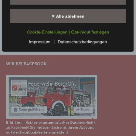
SIDEBAR 2
✕ Alle ablehnen
Bitte navigiere zu
Design → Widgets
in deinem WordPress
Cookie-Einstellungen | Opt-in/out festlegen
Dashboard und platziere Widgets in den
Sidebar 2
Widgetbereich.
Impressum
|
Datenschutzbedingungen
WIR BEI FACEBOOK
Bild-Link - Keinerlei automatischer Datenverkehr
zu Facebook! Sie müssen Sich mit Ihrem Account
auf der Facebook-Seite anmelden!