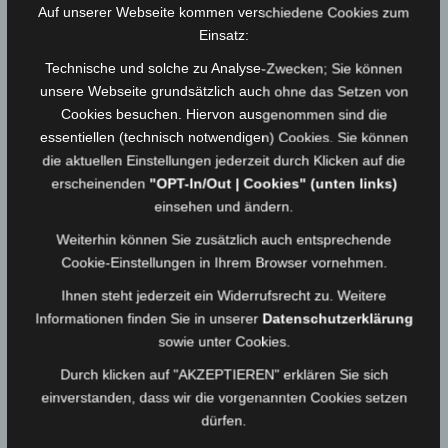
Auf unserer Webseite kommen verschiedene Cookies zum
Fahrgestell:
Mercedes Benz 917
Einsatz:
Technische und solche zu Analyse-Zwecken; Sie können
Aufbau:
Ziegler
unsere Webseite grundsätzlich auch ohne das Setzen von
Cookies besuchen. Hiervon ausgenommen sind die
Baujahr:
1996
essentiellen (technisch notwendigen) Cookies. Sie können
die aktuellen Einstellungen jederzeit durch Klicken auf die
Motorleistung:
125 KW (=175 PS)
erscheinenden
"OPT-In/Out | Cookies" (unten links)
einsehen und ändern.
ZGG:
9500 kg
Weiterhin können Sie zusätzlich auch entsprechende
Tankinhalt:
600 Ltr.
Cookie-Einstellungen in Ihrem Browser vornehmen.
Ihnen steht jederzeit ein Widerrufsrecht zu. Weitere
Pumpe:
FP 8/8 (800 Ltr./min bei 8 Bar
Informationen finden Sie in unserer
Datenschutzerklärung
sowie unter Cookies.
Durch klicken auf "AKZEPTIEREN" erklären Sie sich
einverstanden, dass wir die vorgenannten Cookies setzen
dürfen.