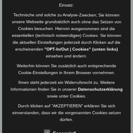
Einsatz:
Mannschaftsraum:
Technische und solche zu Analyse-Zwecken; Sie können
Einbaubarer Arbeitstisch mit verschiedenen Kartenmaterial
unsere Webseite grundsätzlich auch ohne das Setzen von
(Ortspläne, topographische Karten)
Cookies besuchen. Hiervon ausgenommen sind die
essentiellen (technisch notwendigen) Cookies. Sie können
Unterlagen und Dokumente zur Einsatzleitung (Einsatzpläne,
die aktuellen Einstellungen jederzeit durch Klicken auf die
Hydrantenpläne, Objektpläne, Gefahrstoffunterlagen)
erscheinenden
"OPT-In/Out | Cookies" (unten links)
2x HRT
einsehen und ändern.
Weiterhin können Sie zusätzlich auch entsprechende
Cookie-Einstellungen in Ihrem Browser vornehmen.
Ihnen steht jederzeit ein Widerrufsrecht zu. Weitere
Informationen finden Sie in unserer
Datenschutzerklärung
sowie unter Cookies.
Durch klicken auf "AKZEPTIEREN" erklären Sie sich
einverstanden, dass wir die vorgenannten Cookies setzen
dürfen.