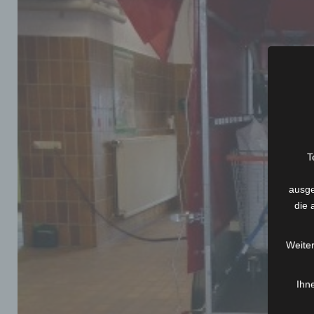
T
ausge
die 
Weiter
Ihne