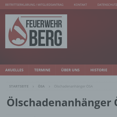
BEITRITTSERKLÄRUNG / MITGLIEDSANTRAG
KONTAKT
DATENSCHUTZ
AKUELLES
TERMINE
ÜBER UNS
HISTORIE
STARTSEITE
ÖSA
Ölschadenanhänger ÖSA
Ölschadenanhänger 