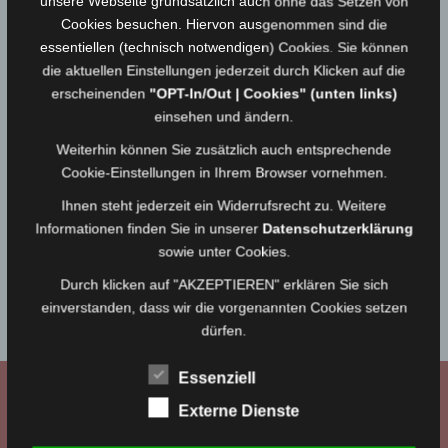
unsere Webseite grundsätzlich auch ohne das Setzen von
STARTSEITE
Hallenfest 2017
Cookies besuchen. Hiervon ausgenommen sind die
essentiellen (technisch notwendigen) Cookies. Sie können
Hallenfest 2017
die aktuellen Einstellungen jederzeit durch Klicken auf die
erscheinenden
"OPT-In/Out | Cookies" (unten links)
einsehen und ändern.
Unser Hallenfest 2017
12.06.2017
Medienwart
Weiterhin können Sie zusätzlich auch entsprechende
Cookie-Einstellungen in Ihrem Browser vornehmen.
Ihnen steht jederzeit ein Widerrufsrecht zu. Weitere
SIDEBAR 2
Informationen finden Sie in unserer
Datenschutzerklärung
sowie unter Cookies.
Bitte navigiere zu
Design → Widgets
in deinem WordPress
Durch klicken auf "AKZEPTIEREN" erklären Sie sich
Dashboard und platziere Widgets in den
Sidebar 2
einverstanden, dass wir die vorgenannten Cookies setzen
Widgetbereich.
dürfen.
Essenziell
WIR BEI FACEBOOK
Externe Dienste