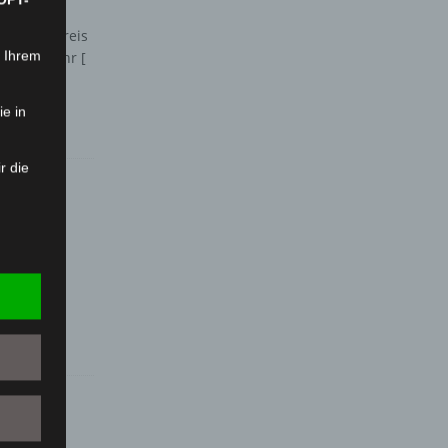
em Landkreis
n Ihrem
nerfeuerwehr
[
ie in
r die