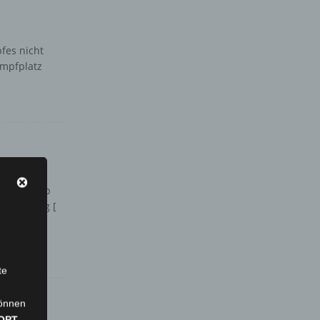
fes nicht
ampfplatz
 Kuppel-Cup
erwehr Berg
[
te
können
OPT-