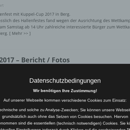
rt
nfest mit Kuppel-Cup 2017 in Berg.
slich des Hallenfestes fand wegen der Ausrichtung des Wettkamp
s am Samstag ab 14 Uhr zahlreiche interessierte Bürger zum Wettk
Berg.
[ Mehr >> ]
2017 – Bericht / Fotos
rt
n Titel durch Doppelsieg Am Samstag, den 10.06.2017 fand der 6.
Datenschutzbedingungen
t und Landkreis Hof statt. In diesem Jahr war die Freiwillige Feu
Wir benötigen Ihre Zustimmung!
Auf unserer Webseite kommen verschiedene Cookies zum Einsatz:
echnische und solche zu Analyse-Zwecken; Sie können unsere Websei
grundsätzlich auch ohne das Setzen von Cookies besuchen. Hiervon
2017 – Ergebnisse
nommen sind die essentiellen (technisch notwendigen) Cookies. Sie 
aktuellen Einstellungen jederzeit durch Klicken auf die erscheinenden
"