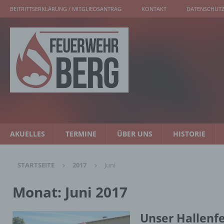
BEITRITTSERKLÄRUNG / MITGLIEDSANTRAG
KONTAKT
DATENSCHUTZ
AKUELLES
TERMINE
ÜBER UNS
HISTORIE
STARTSEITE
2017
Juni
Monat:
Juni 2017
Unser Hallenfe