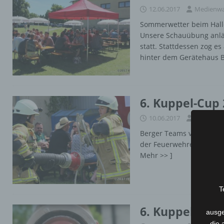
12.06.2017
Medienwa
Sommerwetter beim Halle
Unsere Schauübung anläs
statt. Stattdessen zog e
hinter dem Gerätehaus 
6. Kuppel-Cup 
10.06.2017
Medienwa
Berger Teams verteidige
der Feuerwehren aus Stad
Mehr >> ]
T
6. Kuppel-Cup 
ausge
die 