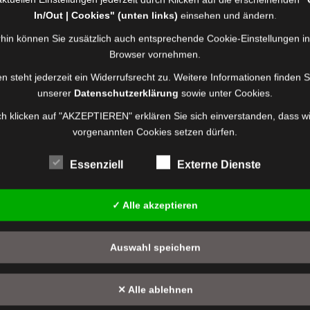
rt
In/Out | Cookies" (unten links)
einsehen und ändern.
rneut den Cup mit Doppelsieg Insgesamt nahmen 11 Gruppen aus d
hin können Sie zusätzlich auch entsprechende Cookie-Einstellungen i
r Wertung teil. Als Gastgruppen gingen 3 Gruppen unserer Part
Browser vornehmen.
n steht jederzeit ein Widerrufsrecht zu. Weitere Informationen finden S
unserer
Datenschutzerklärung
sowie unter Cookies.
h klicken auf "AKZEPTIEREN" erklären Sie sich einverstanden, dass wi
ergabe MTW 14/1
vorgenannten Cookies setzen dürfen.
rt
Essenziell
Externe Dienste
[ Mehr >> ]
uem Mannschaftstransportwagen und Rettungshilfesatz
✓ Alle akzeptieren
Auswahl speichern
ransportwagen MTW 14/1
✕ Alle ablehnen
rt