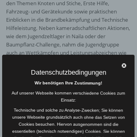
den Themen Knoten und Stiche, Erste Hilfe,
Fahrzeug- und Gerätekunde sowie praktischen
Einblicken in die Brandbekämpfung und Technische
Hilfeleistung. Neben kameradschaftlichen Aktionen,
wie dem Jugendzeltlager in Naila oder der
Baumpflanz-Challenge, nahm die Jugendgruppe
auch an Wettkämpfen und Leistungsabzeichen wie
dem Kuppelcup, dem Jugendleistungsmarsch und
der Jugendflamme teil. Zum 31.12.2025 bestand die
Datenschutzbedingungen
Jugendgruppe aus 12 Jugendlichen, die insgesamt
Wir benötigen Ihre Zustimmung!
120 ehrenamtliche Stunden ableisteten.
Auf unserer Webseite kommen verschiedene Cookies zum
Bei den Neuwahlen wurden Leon Fickenscher als
Einsatz:
Jugendsprecher, Tim Weitermann als Stellvertreter
Technische und solche zu Analyse-Zwecken; Sie können
und Maximilian Kehl als Kassenwart erneut gewählt.
unsere Webseite grundsätzlich auch ohne das Setzen von
Kassenprüfer sind Max Dölz und Eileen Gebhardt.
Cookies besuchen. Hiervon ausgenommen sind die
essentiellen (technisch notwendigen) Cookies. Sie können
Für 2026 stellte die Jugendwartin bereits neue