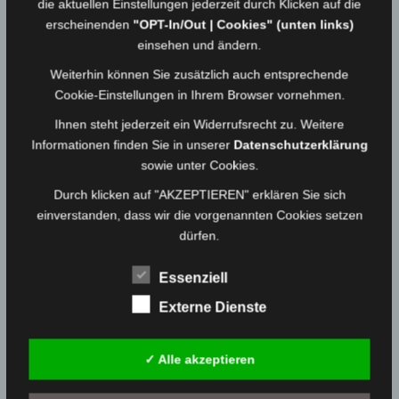
die aktuellen Einstellungen jederzeit durch Klicken auf die
Highlights in Aussicht, darunter die Teilnahme an
erscheinenden
"OPT-In/Out | Cookies" (unten links)
der Leistungsspange der Deutschen
einsehen und ändern.
Jugendfeuerwehr sowie ein weiterer 24-Stunden-
Weiterhin können Sie zusätzlich auch entsprechende
Berufsfeuerwehrtag.
Cookie-Einstellungen in Ihrem Browser vornehmen.
Ihnen steht jederzeit ein Widerrufsrecht zu. Weitere
Informationen finden Sie in unserer
Datenschutzerklärung
sowie unter Cookies.
Durch klicken auf "AKZEPTIEREN" erklären Sie sich
einverstanden, dass wir die vorgenannten Cookies setzen
dürfen.
Essenziell
Externe Dienste
In den Grußworten wurde den Jugendlichen für ihr
✓ Alle akzeptieren
großes Engagement gedankt, besonders für die
Unterstützung beim 150-jährigen Jubiläum. Als