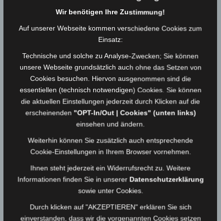
Kreisbrandmeister Hans Münzer agierte als „stiller
Wir benötigen Ihre Zustimmung!
Beobachter“ und bilanzierte eine ruhige, sachliche
Auf unserer Webseite kommen verschiedene Cookies zum
Abarbeitung der Einsatzübung ohne Vorkommisse
Einsatz:
und dankte zugleich für die Ausarbeitung und
Technische und solche zu Analyse-Zwecken; Sie können
Teilnahme an der Übung.
unsere Webseite grundsätzlich auch ohne das Setzen von
Cookies besuchen. Hiervon ausgenommen sind die
Federführender Kommandant Maximilian Schaller
essentiellen (technisch notwendigen) Cookies. Sie können
informierte, dass 15.38 Uhr der erste
die aktuellen Einstellungen jederzeit durch Klicken auf die
erscheinenden
"OPT-In/Out | Cookies" (unten links)
Atemschutztrupp ins Gebäude ging und sieben
einsehen und ändern.
Minuten später die erste vermisste Person gerettet
worden sei.
Weiterhin können Sie zusätzlich auch entsprechende
Cookie-Einstellungen in Ihrem Browser vornehmen.
Bürgermeisterin Patricia Rubner dankte allen, die
Ihnen steht jederzeit ein Widerrufsrecht zu. Weitere
sich die Zeitzur Übungsteilnahme genommen
Informationen finden Sie in unserer
Datenschutzerklärung
hatten. „Es ist wichtig zu sehen, ob die Anfahrtswege
sowie unter Cookies.
für die Rettungsdienstorganisationen im
Durch klicken auf "AKZEPTIEREN" erklären Sie sich
Gewerbegebiet funktionieren auch im Hinblick auf
einverstanden, dass wir die vorgenannten Cookies setzen