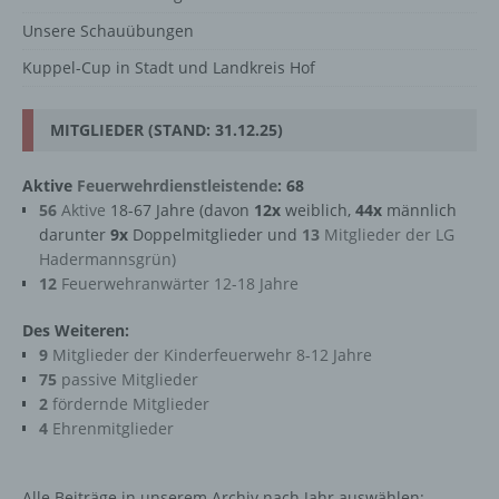
Unsere Schauübungen
Kuppel-Cup in Stadt und Landkreis Hof
MITGLIEDER (STAND: 31.12.25)
Aktive
Feuerwehrdienstleistende
: 68
56
Aktive
18-67 Jahre (davon
12x
weiblich,
44x
männlich
darunter
9x
Doppelmitglieder und
13
Mitglieder der LG
Hadermannsgrün)
12
Feuerwehranwärter 12-18 Jahre
Des Weiteren:
9
Mitglieder der Kinderfeuerwehr 8-12 Jahre
75
passive Mitglieder
2
fördernde Mitglieder
4
Ehrenmitglieder
Alle Beiträge in unserem Archiv nach Jahr auswählen: