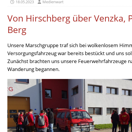
18.05.2023
Medienwart
Von Hirschberg über Venzka, P
Berg
Unsere Marschgruppe traf sich bei wolkenlosem Himm
Versorgungsfahrzeug war bereits bestückt und uns sollt
Zunächst brachten uns unsere Feuerwehrfahrzeuge nac
Wanderung begannen.