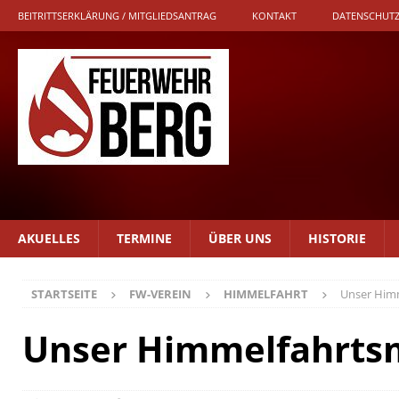
BEITRITTSERKLÄRUNG / MITGLIEDSANTRAG
KONTAKT
DATENSCHUTZ
AKUELLES
TERMINE
ÜBER UNS
HISTORIE
STARTSEITE
FW-VEREIN
HIMMELFAHRT
Unser Him
Unser Himmelfahrts