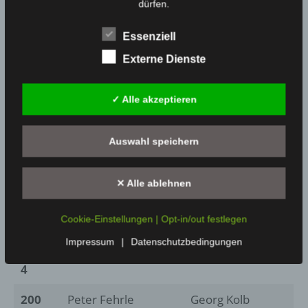
200
Georg Kolb
Ulrich Haug
dürfen.
9
Essenziell
200
Michael Jahn
Jürgen Hofmann
Externe Dienste
8
✓ Alle akzeptieren
200
Roland Rank
Henry
7
Sommermann
Auswahl speichern
200
Henry
Roland Rank
6
Sommermann
✕ Alle ablehnen
200
Wolfgang Dick
Marco Kolbinger
5
Cookie-Einstellungen | Opt-in/out festlegen
Impressum
|
Datenschutzbedingungen
200
Manfred Resch
Peter Gaffron
4
200
Peter Fehrle
Georg Kolb